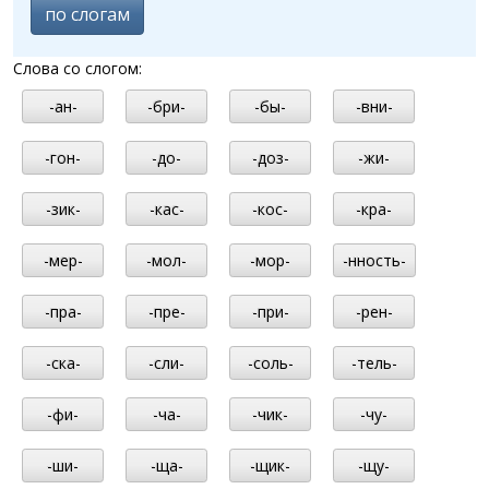
по слогам
Слова со слогом:
-ан-
-бри-
-бы-
-вни-
-гон-
-до-
-доз-
-жи-
-зик-
-кас-
-кос-
-кра-
-мер-
-мол-
-мор-
-нность-
-пра-
-пре-
-при-
-рен-
-ска-
-сли-
-соль-
-тель-
-фи-
-ча-
-чик-
-чу-
-ши-
-ща-
-щик-
-щу-