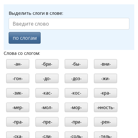
Выделить слоги в слове:
по слогам
Слова со слогом:
-ан-
-бри-
-бы-
-вни-
-гон-
-до-
-доз-
-жи-
-зик-
-кас-
-кос-
-кра-
-мер-
-мол-
-мор-
-нность-
-пра-
-пре-
-при-
-рен-
-ска-
-сли-
-соль-
-тель-