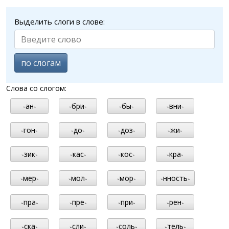
Выделить слоги в слове:
по слогам
Слова со слогом:
-ан-
-бри-
-бы-
-вни-
-гон-
-до-
-доз-
-жи-
-зик-
-кас-
-кос-
-кра-
-мер-
-мол-
-мор-
-нность-
-пра-
-пре-
-при-
-рен-
-ска-
-сли-
-соль-
-тель-