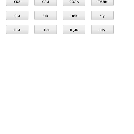
-ска-
-сли-
-соль-
-тель-
-фи-
-ча-
-чик-
-чу-
-ши-
-ща-
-щик-
-щу-