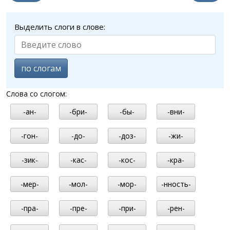
Выделить слоги в слове:
по слогам
Слова со слогом:
-ан-
-бри-
-бы-
-вни-
-гон-
-до-
-доз-
-жи-
-зик-
-кас-
-кос-
-кра-
-мер-
-мол-
-мор-
-нность-
-пра-
-пре-
-при-
-рен-