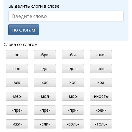
Выделить слоги в слове:
по слогам
Слова со слогом:
-ан-
-бри-
-бы-
-вни-
-гон-
-до-
-доз-
-жи-
-зик-
-кас-
-кос-
-кра-
-мер-
-мол-
-мор-
-нность-
-пра-
-пре-
-при-
-рен-
-ска-
-сли-
-соль-
-тель-