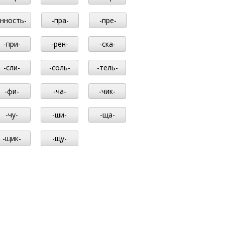
-нность-
-пра-
-пре-
-при-
-рен-
-ска-
-сли-
-соль-
-тель-
-фи-
-ча-
-чик-
-чу-
-ши-
-ща-
-щик-
-щу-