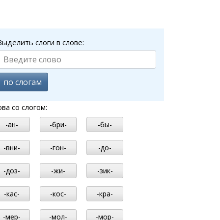
Выделить слоги в слове:
по слогам
ова со слогом:
-ан-
-бри-
-бы-
-вни-
-гон-
-до-
-доз-
-жи-
-зик-
-кас-
-кос-
-кра-
-мер-
-мол-
-мор-