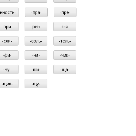
-нность-
-пра-
-пре-
-при-
-рен-
-ска-
-сли-
-соль-
-тель-
-фи-
-ча-
-чик-
-чу-
-ши-
-ща-
-щик-
-щу-