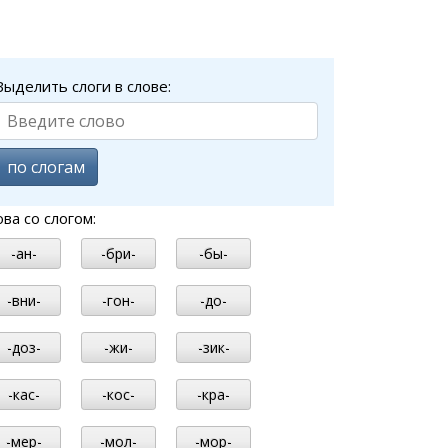
Выделить слоги в слове:
по слогам
ова со слогом:
-ан-
-бри-
-бы-
-вни-
-гон-
-до-
-доз-
-жи-
-зик-
-кас-
-кос-
-кра-
-мер-
-мол-
-мор-