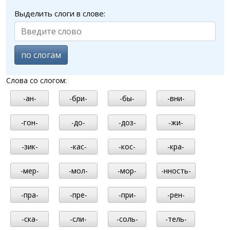
Выделить слоги в слове:
по слогам
Слова со слогом:
-ан-
-бри-
-бы-
-вни-
-гон-
-до-
-доз-
-жи-
-зик-
-кас-
-кос-
-кра-
-мер-
-мол-
-мор-
-нность-
-пра-
-пре-
-при-
-рен-
-ска-
-сли-
-соль-
-тель-