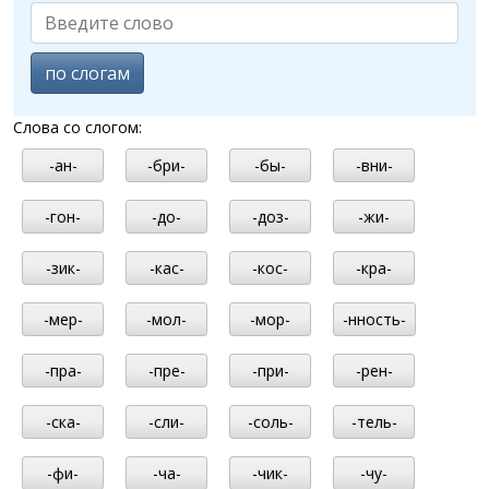
по слогам
Слова со слогом:
-ан-
-бри-
-бы-
-вни-
-гон-
-до-
-доз-
-жи-
-зик-
-кас-
-кос-
-кра-
-мер-
-мол-
-мор-
-нность-
-пра-
-пре-
-при-
-рен-
-ска-
-сли-
-соль-
-тель-
-фи-
-ча-
-чик-
-чу-