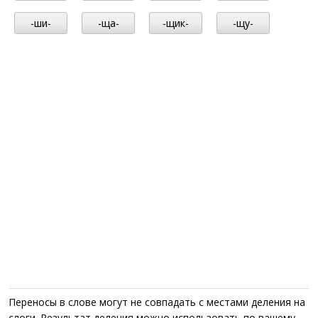
-ши-
-ща-
-щик-
-щу-
Переносы в слове могут не совпадать с местами деления на
слоги. Результат деления можно использовать по вашему