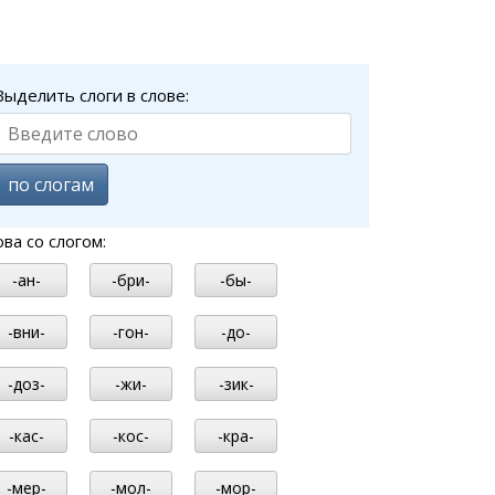
Выделить слоги в слове:
по слогам
ова со слогом:
-ан-
-бри-
-бы-
-вни-
-гон-
-до-
-доз-
-жи-
-зик-
-кас-
-кос-
-кра-
-мер-
-мол-
-мор-