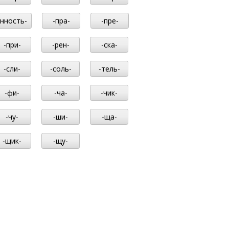
-нность-
-пра-
-пре-
-при-
-рен-
-ска-
-сли-
-соль-
-тель-
-фи-
-ча-
-чик-
-чу-
-ши-
-ща-
-щик-
-щу-