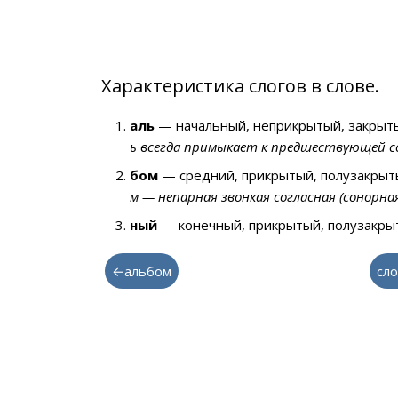
Характеристика слогов в слове.
аль
— начальный, неприкрытый, закрыты
ь всегда примыкает к предшествующей со
бом
— средний, прикрытый, полузакрыты
м — непарная звонкая согласная (сонорна
ный
— конечный, прикрытый, полузакрыт
←альбом
сло