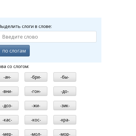
Выделить слоги в слове:
по слогам
ова со слогом:
-ан-
-бри-
-бы-
-вни-
-гон-
-до-
-доз-
-жи-
-зик-
-кас-
-кос-
-кра-
-мер-
-мол-
-мор-