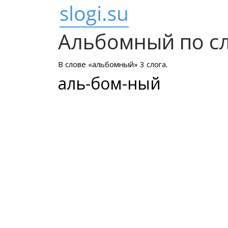
Альбомный по с
В слове «альбомный» 3 слога.
аль-бом-ный