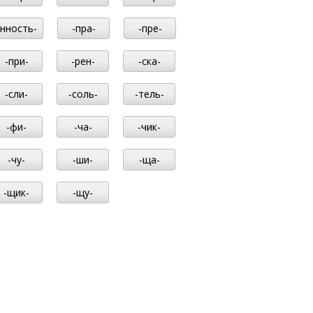
-нность-
-пра-
-пре-
-при-
-рен-
-ска-
-сли-
-соль-
-тель-
-фи-
-ча-
-чик-
-чу-
-ши-
-ща-
-щик-
-щу-