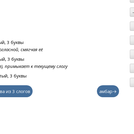
й, 3 буквы
гласной, смягчая её
й, 3 буквы
я), примыкает к текущему слогу
ый, 3 буквы
ва из 3 слогов
амбар→