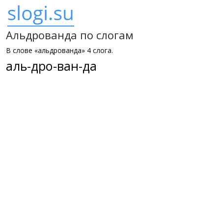
Альдрованда по слогам
В слове «альдрованда» 4 слога.
аль-дро-ван-да