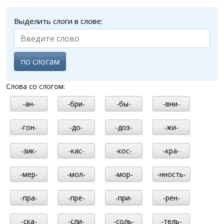
Выделить слоги в слове:
по слогам
Слова со слогом:
-ан-
-бри-
-бы-
-вни-
-гон-
-до-
-доз-
-жи-
-зик-
-кас-
-кос-
-кра-
-мер-
-мол-
-мор-
-нность-
-пра-
-пре-
-при-
-рен-
-ска-
-сли-
-соль-
-тель-