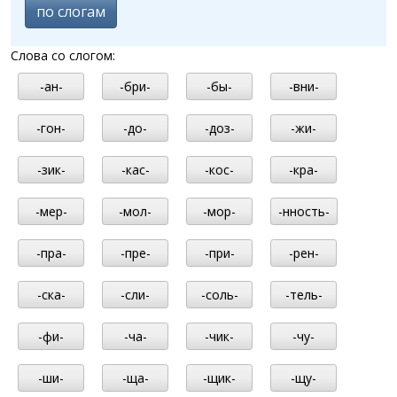
по слогам
Слова со слогом:
-ан-
-бри-
-бы-
-вни-
-гон-
-до-
-доз-
-жи-
-зик-
-кас-
-кос-
-кра-
-мер-
-мол-
-мор-
-нность-
-пра-
-пре-
-при-
-рен-
-ска-
-сли-
-соль-
-тель-
-фи-
-ча-
-чик-
-чу-
-ши-
-ща-
-щик-
-щу-