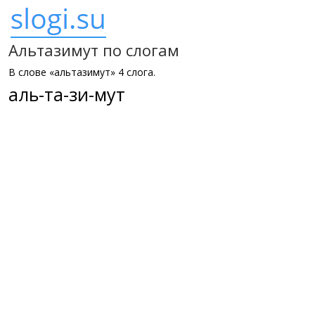
Альтазимут по слогам
В слове «альтазимут» 4 слога.
аль-та-зи-мут