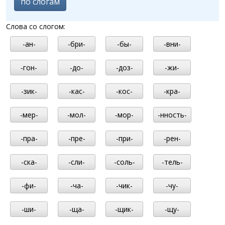
по слогам
Слова со слогом:
-ан-
-бри-
-бы-
-вни-
-гон-
-до-
-доз-
-жи-
-зик-
-кас-
-кос-
-кра-
-мер-
-мол-
-мор-
-нность-
-пра-
-пре-
-при-
-рен-
-ска-
-сли-
-соль-
-тель-
-фи-
-ча-
-чик-
-чу-
-ши-
-ща-
-щик-
-щу-