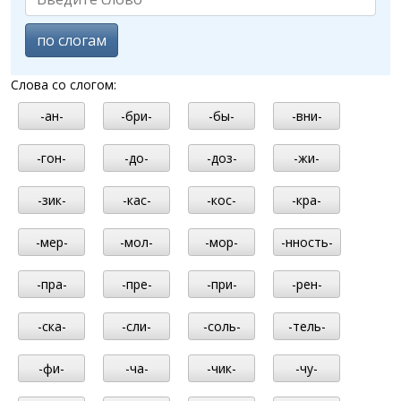
по слогам
Слова со слогом:
-ан-
-бри-
-бы-
-вни-
-гон-
-до-
-доз-
-жи-
-зик-
-кас-
-кос-
-кра-
-мер-
-мол-
-мор-
-нность-
-пра-
-пре-
-при-
-рен-
-ска-
-сли-
-соль-
-тель-
-фи-
-ча-
-чик-
-чу-