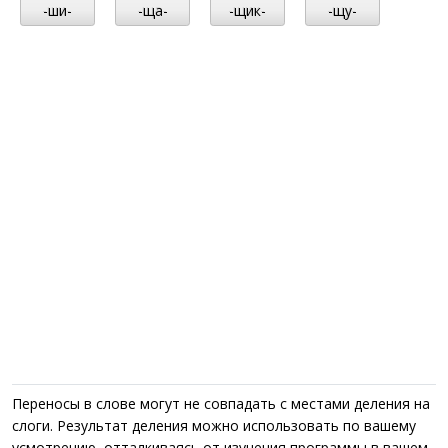
-ши-
-ща-
-щик-
-щу-
Переносы в слове могут не совпадать с местами деления на
слоги. Результат деления можно использовать по вашему
усмотрению, отталкиваясь от изучения программы в вашем