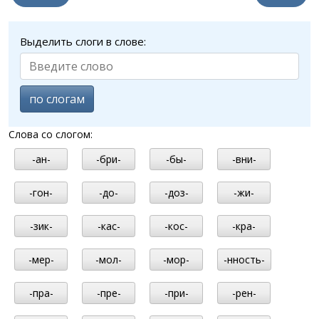
Выделить слоги в слове:
по слогам
Слова со слогом:
-ан-
-бри-
-бы-
-вни-
-гон-
-до-
-доз-
-жи-
-зик-
-кас-
-кос-
-кра-
-мер-
-мол-
-мор-
-нность-
-пра-
-пре-
-при-
-рен-