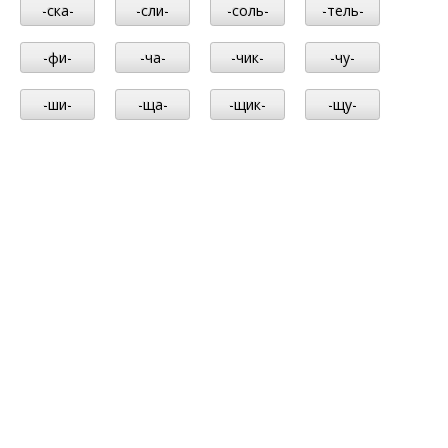
-ска-
-сли-
-соль-
-тель-
-фи-
-ча-
-чик-
-чу-
-ши-
-ща-
-щик-
-щу-