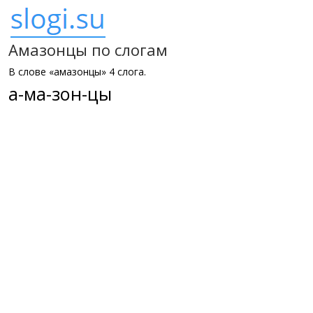
Амазонцы по слогам
В слове «амазонцы» 4 слога.
а-ма-зон-цы