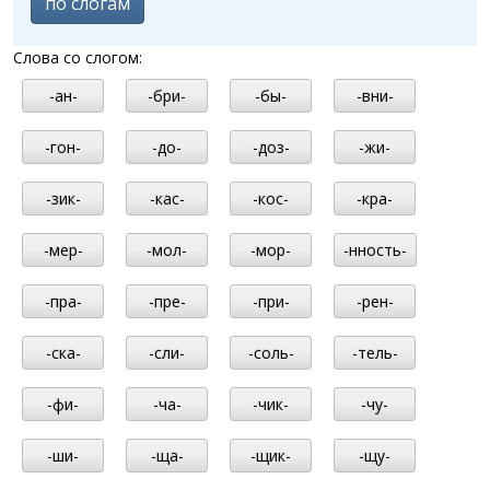
по слогам
Слова со слогом:
-ан-
-бри-
-бы-
-вни-
-гон-
-до-
-доз-
-жи-
-зик-
-кас-
-кос-
-кра-
-мер-
-мол-
-мор-
-нность-
-пра-
-пре-
-при-
-рен-
-ска-
-сли-
-соль-
-тель-
-фи-
-ча-
-чик-
-чу-
-ши-
-ща-
-щик-
-щу-