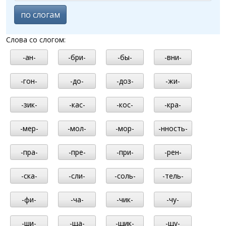
по слогам
Слова со слогом:
-ан-
-бри-
-бы-
-вни-
-гон-
-до-
-доз-
-жи-
-зик-
-кас-
-кос-
-кра-
-мер-
-мол-
-мор-
-нность-
-пра-
-пре-
-при-
-рен-
-ска-
-сли-
-соль-
-тель-
-фи-
-ча-
-чик-
-чу-
-ши-
-ща-
-щик-
-щу-