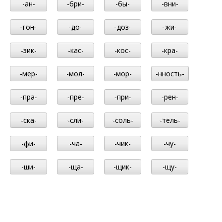
-ан-
-бри-
-бы-
-вни-
-гон-
-до-
-доз-
-жи-
-зик-
-кас-
-кос-
-кра-
-мер-
-мол-
-мор-
-нность-
-пра-
-пре-
-при-
-рен-
-ска-
-сли-
-соль-
-тель-
-фи-
-ча-
-чик-
-чу-
-ши-
-ща-
-щик-
-щу-