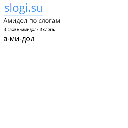
Амидол по слогам
В слове «амидол» 3 слога.
а-ми-дол