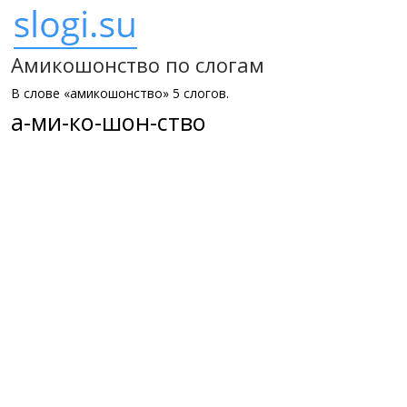
Амикошонство по слогам
В слове «амикошонство» 5 слогов.
а-ми-ко-шон-ство