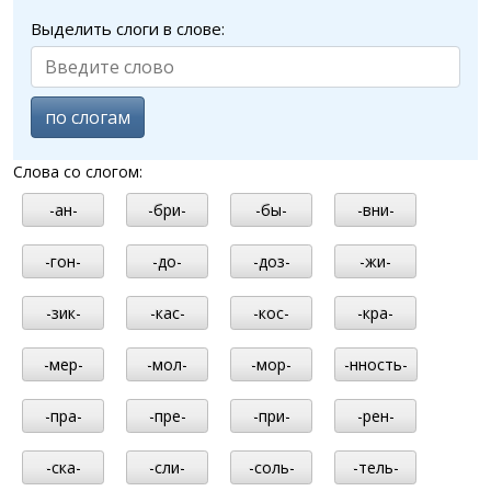
Выделить слоги в слове:
по слогам
Слова со слогом:
-ан-
-бри-
-бы-
-вни-
-гон-
-до-
-доз-
-жи-
-зик-
-кас-
-кос-
-кра-
-мер-
-мол-
-мор-
-нность-
-пра-
-пре-
-при-
-рен-
-ска-
-сли-
-соль-
-тель-