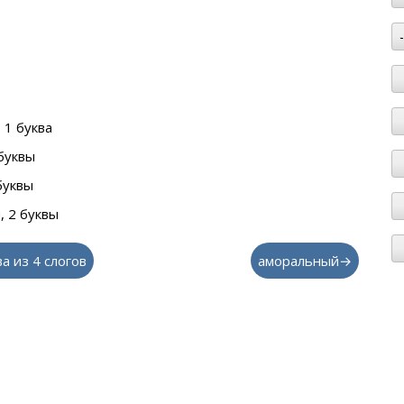
 1 буква
буквы
буквы
 2 буквы
а из 4 слогов
аморальный→