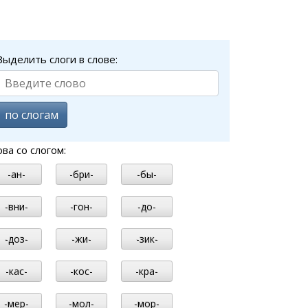
Выделить слоги в слове:
по слогам
ова со слогом:
-ан-
-бри-
-бы-
-вни-
-гон-
-до-
-доз-
-жи-
-зик-
-кас-
-кос-
-кра-
-мер-
-мол-
-мор-