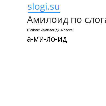
Амилоид по сло
В слове «амилоид» 4 слога.
а-ми-ло-ид