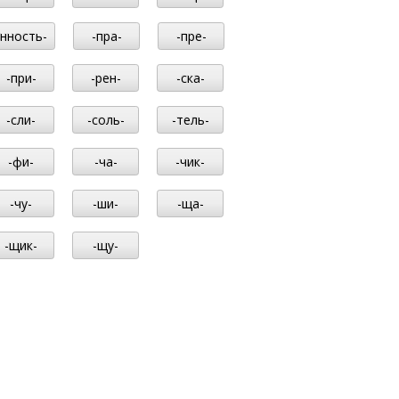
-нность-
-пра-
-пре-
-при-
-рен-
-ска-
-сли-
-соль-
-тель-
-фи-
-ча-
-чик-
-чу-
-ши-
-ща-
-щик-
-щу-