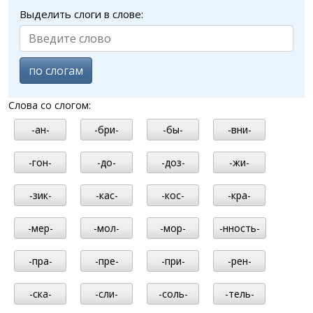
Выделить слоги в слове:
по слогам
Слова со слогом:
-ан-
-бри-
-бы-
-вни-
-гон-
-до-
-доз-
-жи-
-зик-
-кас-
-кос-
-кра-
-мер-
-мол-
-мор-
-нность-
-пра-
-пре-
-при-
-рен-
-ска-
-сли-
-соль-
-тель-