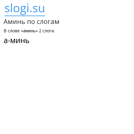
Аминь по слогам
В слове «аминь» 2 слога.
а-минь