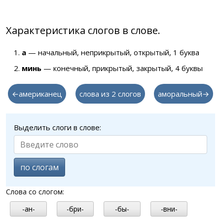
Характеристика слогов в слове.
а
— начальный, неприкрытый, открытый, 1 буква
минь
— конечный, прикрытый, закрытый, 4 буквы
←американец
слова из 2 слогов
аморальный→
Выделить слоги в слове:
по слогам
Слова со слогом:
-ан-
-бри-
-бы-
-вни-