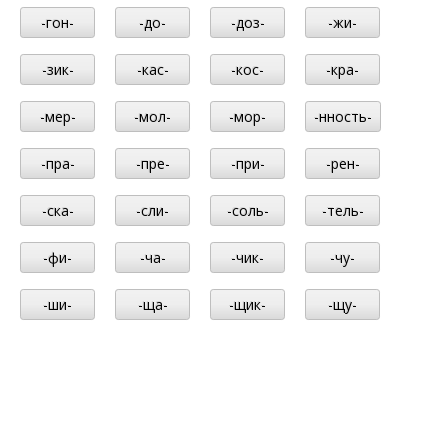
-гон-
-до-
-доз-
-жи-
-зик-
-кас-
-кос-
-кра-
-мер-
-мол-
-мор-
-нность-
-пра-
-пре-
-при-
-рен-
-ска-
-сли-
-соль-
-тель-
-фи-
-ча-
-чик-
-чу-
-ши-
-ща-
-щик-
-щу-