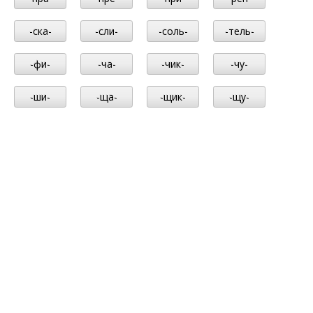
-ска-
-сли-
-соль-
-тель-
-фи-
-ча-
-чик-
-чу-
-ши-
-ща-
-щик-
-щу-