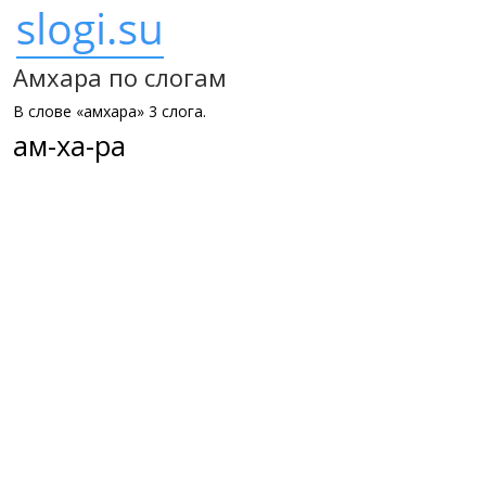
Амхара по слогам
В слове «амхара» 3 слога.
ам-ха-ра