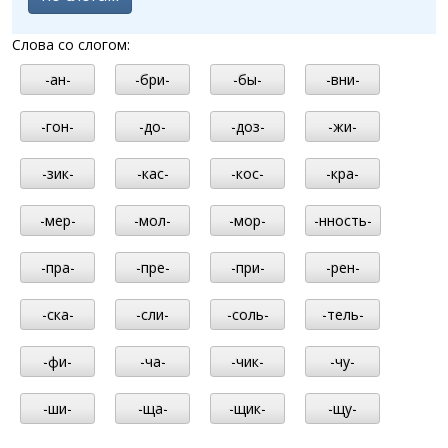
Слова со слогом:
-ан-
-бри-
-бы-
-вни-
-гон-
-до-
-доз-
-жи-
-зик-
-кас-
-кос-
-кра-
-мер-
-мол-
-мор-
-нность-
-пра-
-пре-
-при-
-рен-
-ска-
-сли-
-соль-
-тель-
-фи-
-ча-
-чик-
-чу-
-ши-
-ща-
-щик-
-щу-