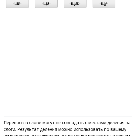
-ши-
-ща-
-щик-
-щу-
Переносы в слове могут не совпадать с местами деления на
слоги. Результат деления можно использовать по вашему
усмотрению, отталкиваясь от изучения программы в вашем