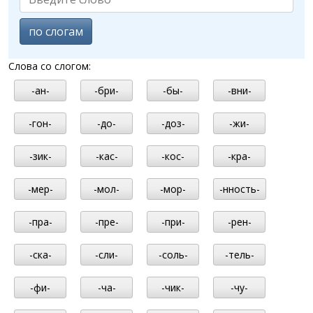
по слогам
Слова со слогом:
-ан-
-бри-
-бы-
-вни-
-гон-
-до-
-доз-
-жи-
-зик-
-кас-
-кос-
-кра-
-мер-
-мол-
-мор-
-нность-
-пра-
-пре-
-при-
-рен-
-ска-
-сли-
-соль-
-тель-
-фи-
-ча-
-чик-
-чу-