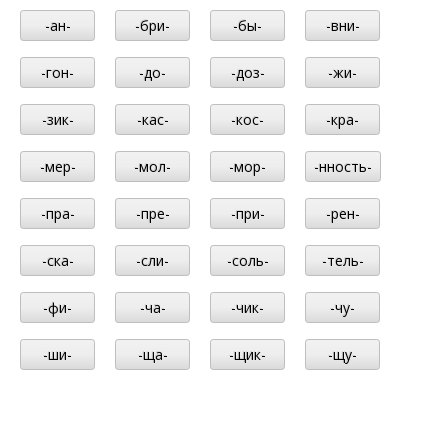
-ан-
-бри-
-бы-
-вни-
-гон-
-до-
-доз-
-жи-
-зик-
-кас-
-кос-
-кра-
-мер-
-мол-
-мор-
-нность-
-пра-
-пре-
-при-
-рен-
-ска-
-сли-
-соль-
-тель-
-фи-
-ча-
-чик-
-чу-
-ши-
-ща-
-щик-
-щу-