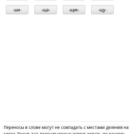
-ши-
-ща-
-щик-
-щу-
Переносы в слове могут не совпадать с местами деления на
слоги. Результат деления можно использовать по вашему