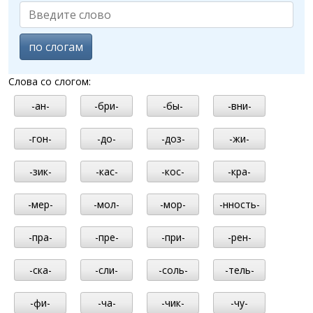
по слогам
Слова со слогом:
-ан-
-бри-
-бы-
-вни-
-гон-
-до-
-доз-
-жи-
-зик-
-кас-
-кос-
-кра-
-мер-
-мол-
-мор-
-нность-
-пра-
-пре-
-при-
-рен-
-ска-
-сли-
-соль-
-тель-
-фи-
-ча-
-чик-
-чу-