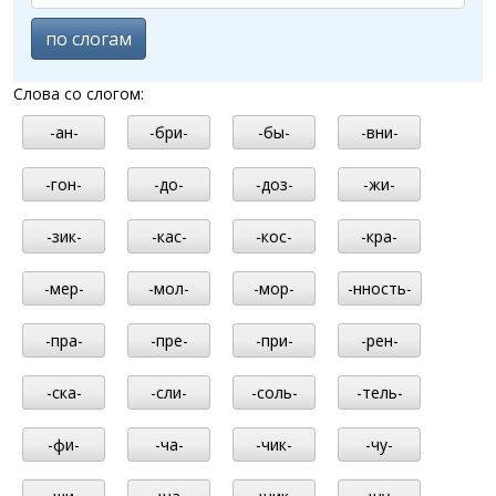
по слогам
Слова со слогом:
-ан-
-бри-
-бы-
-вни-
-гон-
-до-
-доз-
-жи-
-зик-
-кас-
-кос-
-кра-
-мер-
-мол-
-мор-
-нность-
-пра-
-пре-
-при-
-рен-
-ска-
-сли-
-соль-
-тель-
-фи-
-ча-
-чик-
-чу-