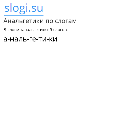
Анальгетики по слогам
В слове «анальгетики» 5 слогов.
а-наль-ге-ти-ки