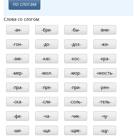
по слогам
Слова со слогом:
-ан-
-бри-
-бы-
-вни-
-гон-
-до-
-доз-
-жи-
-зик-
-кас-
-кос-
-кра-
-мер-
-мол-
-мор-
-нность-
-пра-
-пре-
-при-
-рен-
-ска-
-сли-
-соль-
-тель-
-фи-
-ча-
-чик-
-чу-
-ши-
-ща-
-щик-
-щу-