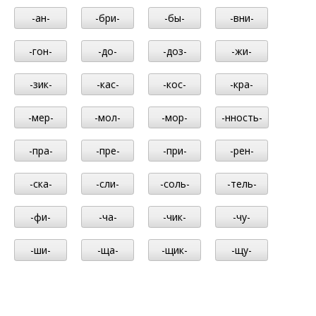
-ан-
-бри-
-бы-
-вни-
-гон-
-до-
-доз-
-жи-
-зик-
-кас-
-кос-
-кра-
-мер-
-мол-
-мор-
-нность-
-пра-
-пре-
-при-
-рен-
-ска-
-сли-
-соль-
-тель-
-фи-
-ча-
-чик-
-чу-
-ши-
-ща-
-щик-
-щу-