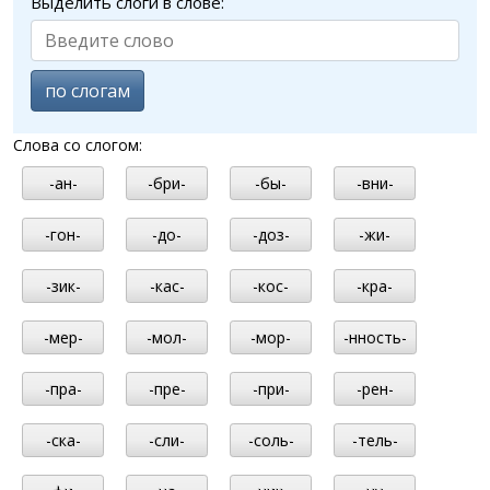
Выделить слоги в слове:
по слогам
Слова со слогом:
-ан-
-бри-
-бы-
-вни-
-гон-
-до-
-доз-
-жи-
-зик-
-кас-
-кос-
-кра-
-мер-
-мол-
-мор-
-нность-
-пра-
-пре-
-при-
-рен-
-ска-
-сли-
-соль-
-тель-