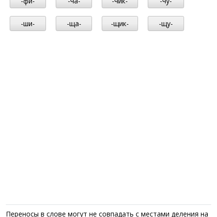
-фи-
-ча-
-чик-
-чу-
-ши-
-ща-
-щик-
-щу-
Переносы в слове могут не совпадать с местами деления на