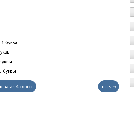
 1 буква
буквы
буквы
3 буквы
лова из 4 слогов
ангел→