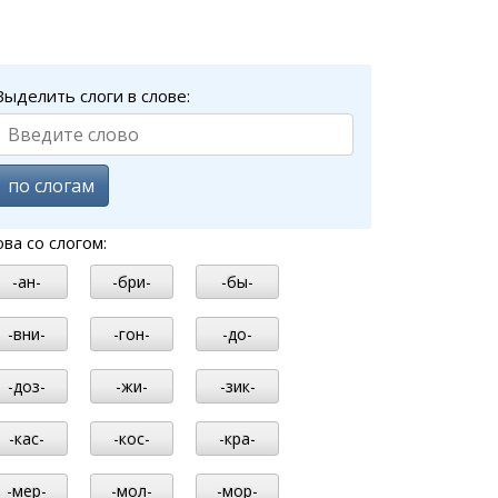
Выделить слоги в слове:
по слогам
ова со слогом:
-ан-
-бри-
-бы-
-вни-
-гон-
-до-
-доз-
-жи-
-зик-
-кас-
-кос-
-кра-
-мер-
-мол-
-мор-