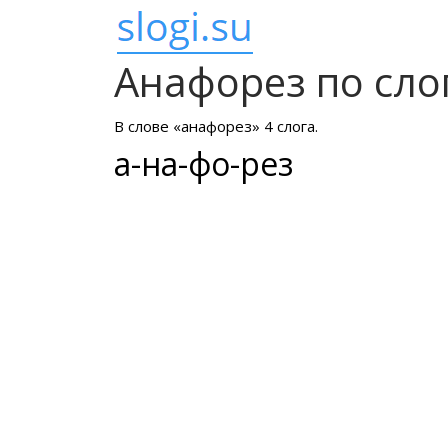
Анафорез по сло
В слове «анафорез» 4 слога.
а-на-фо-рез