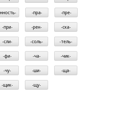
-нность-
-пра-
-пре-
-при-
-рен-
-ска-
-сли-
-соль-
-тель-
-фи-
-ча-
-чик-
-чу-
-ши-
-ща-
-щик-
-щу-