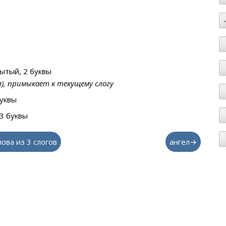
ытый, 2 буквы
я), примыкает к текущему слогу
буквы
3 буквы
лова из 3 слогов
ангел→