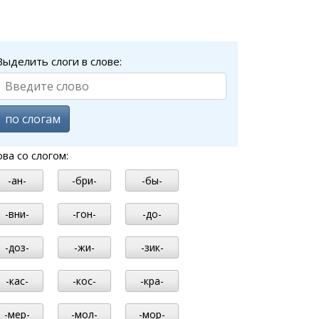
Выделить слоги в слове:
по слогам
ова со слогом:
-ан-
-бри-
-бы-
-вни-
-гон-
-до-
-доз-
-жи-
-зик-
-кас-
-кос-
-кра-
-мер-
-мол-
-мор-