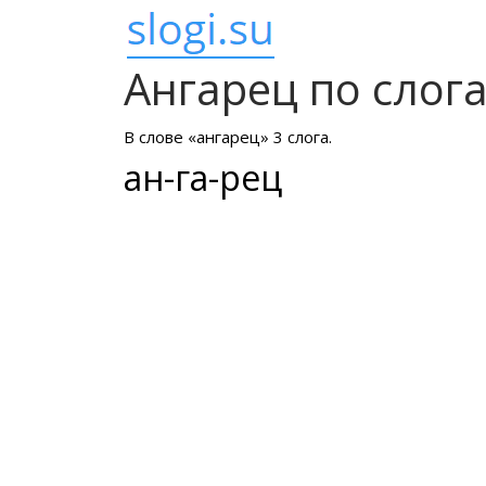
Ангарец по слог
В слове «ангарец» 3 слога.
ан-га-рец