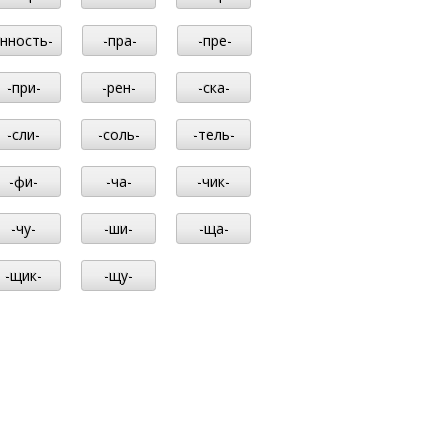
-нность-
-пра-
-пре-
-при-
-рен-
-ска-
-сли-
-соль-
-тель-
-фи-
-ча-
-чик-
-чу-
-ши-
-ща-
-щик-
-щу-