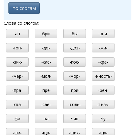
по слогам
Слова со слогом:
-ан-
-бри-
-бы-
-вни-
-гон-
-до-
-доз-
-жи-
-зик-
-кас-
-кос-
-кра-
-мер-
-мол-
-мор-
-нность-
-пра-
-пре-
-при-
-рен-
-ска-
-сли-
-соль-
-тель-
-фи-
-ча-
-чик-
-чу-
-ши-
-ща-
-щик-
-щу-