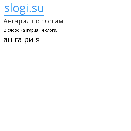
Ангария по слогам
В слове «ангария» 4 слога.
ан-га-ри-я