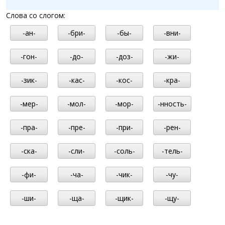
Слова со слогом:
-ан-
-бри-
-бы-
-вни-
-гон-
-до-
-доз-
-жи-
-зик-
-кас-
-кос-
-кра-
-мер-
-мол-
-мор-
-нность-
-пра-
-пре-
-при-
-рен-
-ска-
-сли-
-соль-
-тель-
-фи-
-ча-
-чик-
-чу-
-ши-
-ща-
-щик-
-щу-