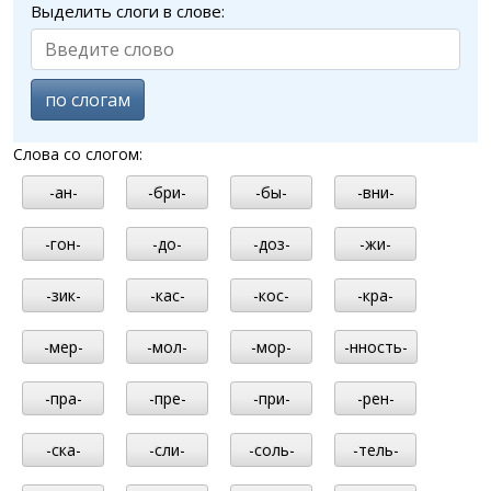
Выделить слоги в слове:
по слогам
Слова со слогом:
-ан-
-бри-
-бы-
-вни-
-гон-
-до-
-доз-
-жи-
-зик-
-кас-
-кос-
-кра-
-мер-
-мол-
-мор-
-нность-
-пра-
-пре-
-при-
-рен-
-ска-
-сли-
-соль-
-тель-