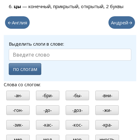
цы
— конечный, прикрытый, открытый, 2 буквы
←Англия
Андрей→
Выделить слоги в слове:
по слогам
Слова со слогом:
-ан-
-бри-
-бы-
-вни-
-гон-
-до-
-доз-
-жи-
-зик-
-кас-
-кос-
-кра-
-мер-
-мол-
-мор-
-нность-