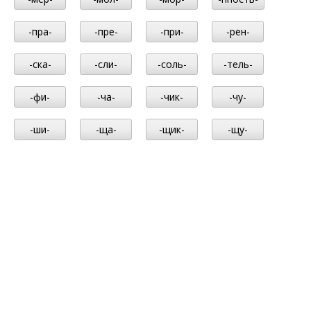
-пра-
-пре-
-при-
-рен-
-ска-
-сли-
-соль-
-тель-
-фи-
-ча-
-чик-
-чу-
-ши-
-ща-
-щик-
-щу-