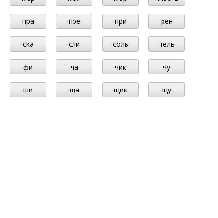
-пра-
-пре-
-при-
-рен-
-ска-
-сли-
-соль-
-тель-
-фи-
-ча-
-чик-
-чу-
-ши-
-ща-
-щик-
-щу-