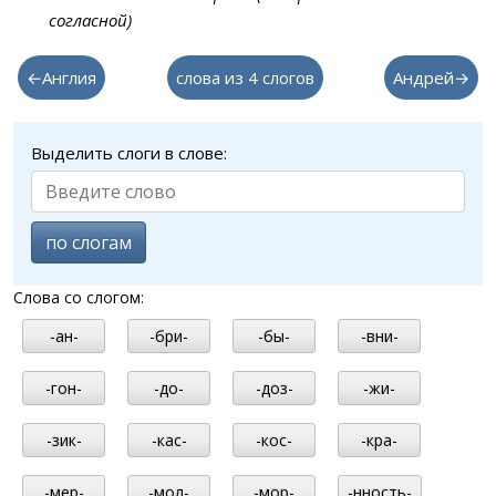
согласной)
←Англия
слова из 4 слогов
Андрей→
Выделить слоги в слове:
по слогам
Слова со слогом:
-ан-
-бри-
-бы-
-вни-
-гон-
-до-
-доз-
-жи-
-зик-
-кас-
-кос-
-кра-
-мер-
-мол-
-мор-
-нность-