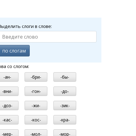
Выделить слоги в слове:
по слогам
ова со слогом:
-ан-
-бри-
-бы-
-вни-
-гон-
-до-
-доз-
-жи-
-зик-
-кас-
-кос-
-кра-
-мер-
-мол-
-мор-