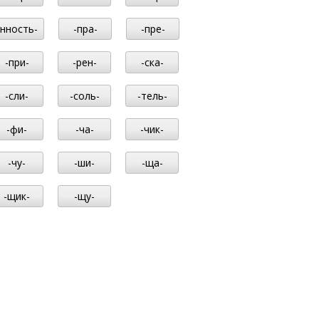
-нность-
-пра-
-пре-
-при-
-рен-
-ска-
-сли-
-соль-
-тель-
-фи-
-ча-
-чик-
-чу-
-ши-
-ща-
-щик-
-щу-