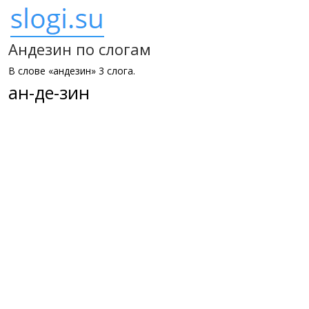
Андезин по слогам
В слове «андезин» 3 слога.
ан-де-зин