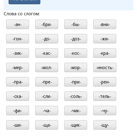
Слова со слогом:
-ан-
-бри-
-бы-
-вни-
-гон-
-до-
-доз-
-жи-
-зик-
-кас-
-кос-
-кра-
-мер-
-мол-
-мор-
-нность-
-пра-
-пре-
-при-
-рен-
-ска-
-сли-
-соль-
-тель-
-фи-
-ча-
-чик-
-чу-
-ши-
-ща-
-щик-
-щу-