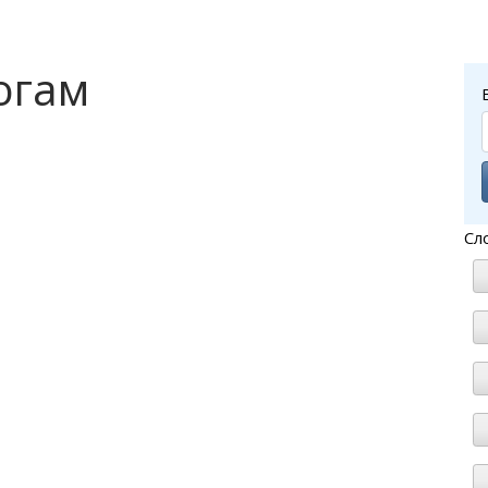
огам
Сл