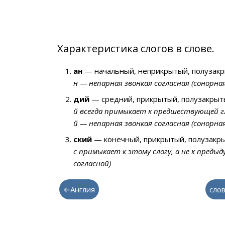
Характеристика слогов в слове.
ан
— начальный, неприкрытый, полузакр
н — непарная звонкая согласная (сонорна
дий
— средний, прикрытый, полузакрыты
й всегда примыкает к предшествующей г
й — непарная звонкая согласная (сонорна
ский
— конечный, прикрытый, полузакры
с примыкает к этому слогу, а не к предыд
согласной)
←Англия
слов