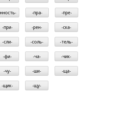
-нность-
-пра-
-пре-
-при-
-рен-
-ска-
-сли-
-соль-
-тель-
-фи-
-ча-
-чик-
-чу-
-ши-
-ща-
-щик-
-щу-