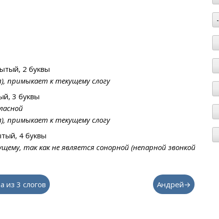
ытый, 2 буквы
я), примыкает к текущему слогу
й, 3 буквы
ласной
я), примыкает к текущему слогу
тый, 4 буквы
ущему, так как не является сонорной (непарной звонкой
а из 3 слогов
Андрей→