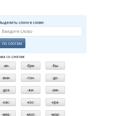
Выделить слоги в слове:
по слогам
ова со слогом:
-ан-
-бри-
-бы-
-вни-
-гон-
-до-
-доз-
-жи-
-зик-
-кас-
-кос-
-кра-
-мер-
-мол-
-мор-