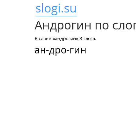
Андрогин по сло
В слове «андрогин» 3 слога.
ан-дро-гин