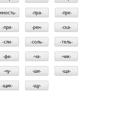
-нность-
-пра-
-пре-
-при-
-рен-
-ска-
-сли-
-соль-
-тель-
-фи-
-ча-
-чик-
-чу-
-ши-
-ща-
-щик-
-щу-