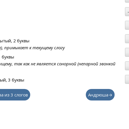
ытый, 2 буквы
я), примыкает к текущему слогу
 буквы
дущему, так как не является сонорной (непарной звонкой
ый, 3 буквы
ва из 3 слогов
Андрюша→