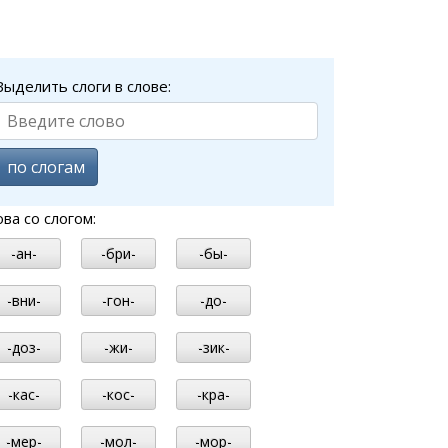
Выделить слоги в слове:
по слогам
ова со слогом:
-ан-
-бри-
-бы-
-вни-
-гон-
-до-
-доз-
-жи-
-зик-
-кас-
-кос-
-кра-
-мер-
-мол-
-мор-