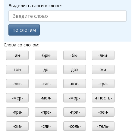
Выделить слоги в слове:
по слогам
Слова со слогом:
-ан-
-бри-
-бы-
-вни-
-гон-
-до-
-доз-
-жи-
-зик-
-кас-
-кос-
-кра-
-мер-
-мол-
-мор-
-нность-
-пра-
-пре-
-при-
-рен-
-ска-
-сли-
-соль-
-тель-