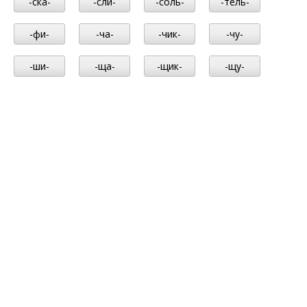
-ска-
-сли-
-соль-
-тель-
-фи-
-ча-
-чик-
-чу-
-ши-
-ща-
-щик-
-щу-