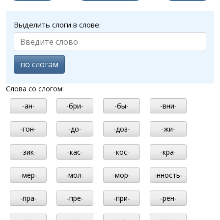
Выделить слоги в слове:
по слогам
Слова со слогом:
-ан-
-бри-
-бы-
-вни-
-гон-
-до-
-доз-
-жи-
-зик-
-кас-
-кос-
-кра-
-мер-
-мол-
-мор-
-нность-
-пра-
-пре-
-при-
-рен-