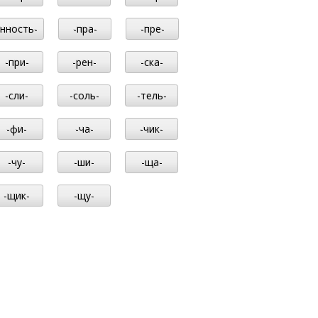
-нность-
-пра-
-пре-
-при-
-рен-
-ска-
-сли-
-соль-
-тель-
-фи-
-ча-
-чик-
-чу-
-ши-
-ща-
-щик-
-щу-