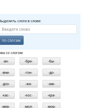
Выделить слоги в слове:
по слогам
ова со слогом:
-ан-
-бри-
-бы-
-вни-
-гон-
-до-
-доз-
-жи-
-зик-
-кас-
-кос-
-кра-
-мер-
-мол-
-мор-