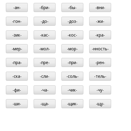
-ан-
-бри-
-бы-
-вни-
-гон-
-до-
-доз-
-жи-
-зик-
-кас-
-кос-
-кра-
-мер-
-мол-
-мор-
-нность-
-пра-
-пре-
-при-
-рен-
-ска-
-сли-
-соль-
-тель-
-фи-
-ча-
-чик-
-чу-
-ши-
-ща-
-щик-
-щу-