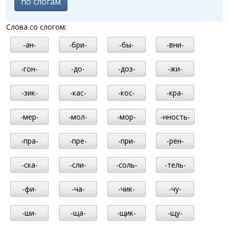
по слогам
Слова со слогом:
-ан-
-бри-
-бы-
-вни-
-гон-
-до-
-доз-
-жи-
-зик-
-кас-
-кос-
-кра-
-мер-
-мол-
-мор-
-нность-
-пра-
-пре-
-при-
-рен-
-ска-
-сли-
-соль-
-тель-
-фи-
-ча-
-чик-
-чу-
-ши-
-ща-
-щик-
-щу-