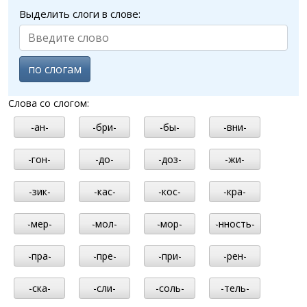
Выделить слоги в слове:
по слогам
Слова со слогом:
-ан-
-бри-
-бы-
-вни-
-гон-
-до-
-доз-
-жи-
-зик-
-кас-
-кос-
-кра-
-мер-
-мол-
-мор-
-нность-
-пра-
-пре-
-при-
-рен-
-ска-
-сли-
-соль-
-тель-