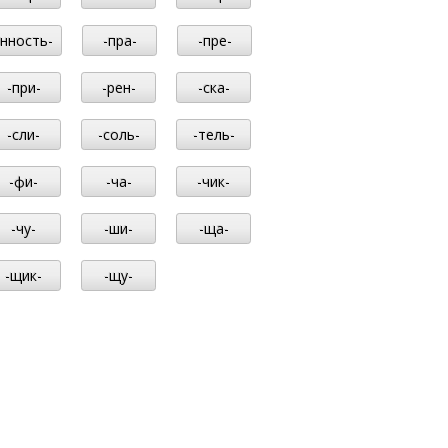
-нность-
-пра-
-пре-
-при-
-рен-
-ска-
-сли-
-соль-
-тель-
-фи-
-ча-
-чик-
-чу-
-ши-
-ща-
-щик-
-щу-