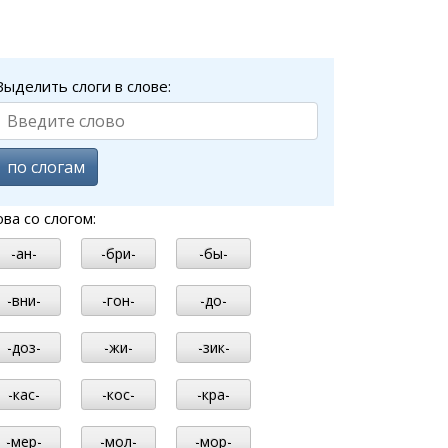
Выделить слоги в слове:
по слогам
ова со слогом:
-ан-
-бри-
-бы-
-вни-
-гон-
-до-
-доз-
-жи-
-зик-
-кас-
-кос-
-кра-
-мер-
-мол-
-мор-